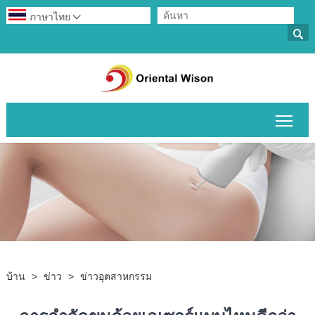
ภาษาไทย


สลับ
บ้าน
>
ข่าว
>
ข่าวอุตสาหกรรม