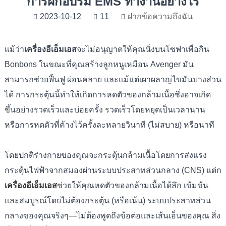
การฝึกอบรม EMS ทำงานอย่างไร
2023-10-12
11
ฝากข้อความถึงฉัน
แม้ว่า
เครื่องอีเอ็มเอส
จะไม่อนุญาตให้คุณนั่งบนโซฟาเพื่อกิน
Bonbons ในขณะที่คุณสร้างลูกหนูเหมือน Avenger มัน
สามารถช่วยฟื้นฟู ผ่อนคลาย และแม้แต่เผาผลาญไขมันบางส่วน
ได้ การกระตุ้นนี้ทำให้เกิดการหดตัวของกล้ามเนื้อซึ่งอาจเกิด
ขึ้นอย่างรวดเร็วและบ่อยครั้ง รวดเร็วโดยหยุดเป็นเวลานาน
หรือการหดตัวที่ค้างไว้ครั้งละหลายวินาที (ไม่สบาย) หรือนาที
โดยปกติร่างกายของคุณจะกระตุ้นกล้ามเนื้อโดยการส่งแรง
กระตุ้นไฟฟ้าจากสมองผ่านระบบประสาทส่วนกลาง (CNS) แต่ก
เครื่องอีเอ็มเอส
ช่วยให้คุณหดตัวของกล้ามเนื้อได้ลึก เข้มข้น
และสมบูรณ์โดยไม่ต้องกระตุ้น (หรือเน้น) ระบบประสาทส่วน
กลางของคุณจริงๆ—ไม่ต้องพูดถึงข้อต่อและเส้นเอ็นของคุณ สิ่ง