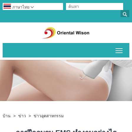
ภาษาไทย


สลับ
บ้าน
>
ข่าว
>
ข่าวอุตสาหกรรม