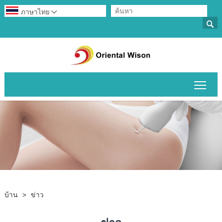
ภาษาไทย


สลับ
บ้าน
>
ข่าว