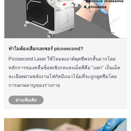
ทำไมต้องเลือกเลเซอร์ picosecond?
Picosecond Laser ใช้โหมดเอาต์พุตชีพจรสั้นมากโดย
หลักการของคลื่นช็อตเชิงกลแสงเม็ดสีคือ "แตก" เป็นเม็ด
ละเอียดผ่านพลังงานโฟกัสมีแนวโน้มที่จะถูกดูดซึมโดย
การเผาผลาญของร่างกาย
อ่านเพิ่มเติม