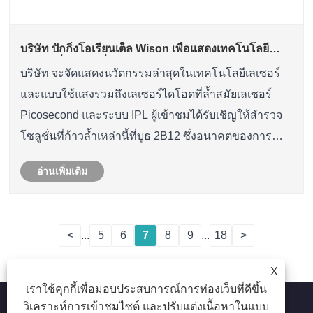
บริษัท ปักกิ่งโอเรียนเต็ล Wison เพื่อแสดงเทคโนโลยี
เลเซอร์ที่ทันสมัยที่ Dubaiderma 2025-Booth 2B12
บริษัท จะจัดแสดงนวัตกรรมล่าสุดในเทคโนโลยีเลเซอร์
และแบบใช้แสงรวมถึงเลเซอร์ไดโอดที่ล้ำสมัยเลเซอร์
Picosecond และระบบ IPL ผู้เข้าชมได้รับเชิญให้สำรวจ
โซลูชั่นที่ก้าวล้ำเหล่านี้ที่บูธ 2B12 ซึ่งอนาคตของการ
รักษาสุนทรียศาสตร์และผิวหนังจะอยู่บนจอแสดงผลเต็ม
อ่านเพิ่มเติม
รูปแบบ
<
...
5
6
7
8
9
...
18
>
X
เราใช้คุกกี้เพื่อมอบประสบการณ์การท่องเว็บที่ดีขึ้น
วิเคราะห์การเข้าชมไซต์ และปรับแต่งเนื้อหาในแบบ