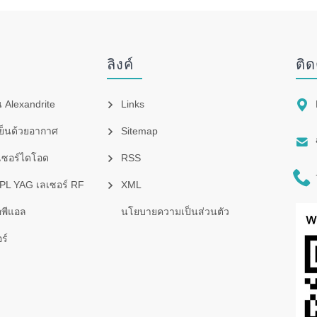
ลิงค์
ติด

 Alexandrite
Links
เย็นด้วยอากาศ
Sitemap

เซอร์ไดโอด
RSS

IPL YAG เลเซอร์ RF
XML
อพีแอล
นโยบายความเป็นส่วนตัว
ร์