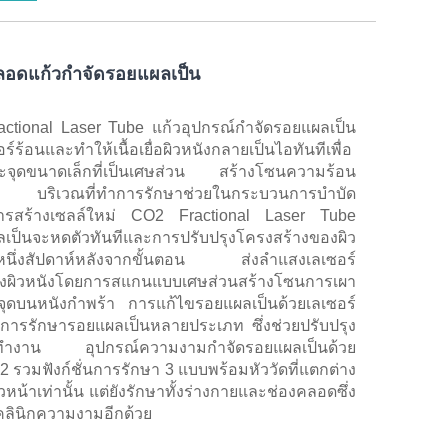
ลอดแก้วกำจัดรอยแผลเป็น
actional Laser Tube แก้วอุปกรณ์กำจัดรอยแผลเป็น
้อนและทำให้เนื้อเยื่อผิวหนังกลายเป็นไอทันทีเพื่อ
ต่ละจุดขนาดเล็กที่เป็นเศษส่วน สร้างโซนความร้อน
 บริเวณที่ทำการรักษาช่วยในกระบวนการบำบัด
ดการสร้างเซลล์ใหม่ CO2 Fractional Laser Tube
เป็นจะหดตัวทันทีและการปรับปรุงโครงสร้างของผิว
าณหนึ่งสัปดาห์หลังจากขั้นตอน ส่งลำแสงเลเซอร์
งผิวหนังโดยการสแกนแบบเศษส่วนสร้างโซนการเผา
 จุดบนหนังกำพร้า การแก้ไขรอยแผลเป็นด้วยเลเซอร์
พในการรักษารอยแผลเป็นหลายประเภท ซึ่งช่วยปรับปรุง
การทำงาน อุปกรณ์ความงามกำจัดรอยแผลเป็นด้วย
 รวมฟังก์ชั่นการรักษา 3 แบบพร้อมหัววัดที่แตกต่าง
วหน้าเท่านั้น แต่ยังรักษาทั้งร่างกายและช่องคลอดซึ่ง
คลินิกความงามอีกด้วย