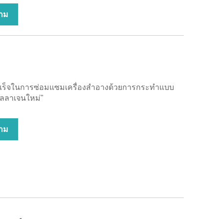
าม
ร็จในการซ่อมแซมเครื่องสำอางด้วยการกระทำแบบ
นคอลลาเจนใหม่"
าม