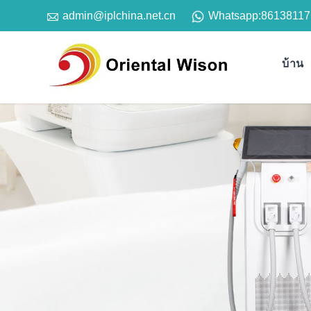

Whatsapp:
86138117
admin@iplchina.net.cn
บ้าน