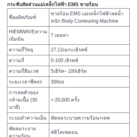
กระชับสัดส่วนแม่เหล็กไฟฟ้า EMS ขายร้อน
ขายร้อน EMS แม่เหล็กไฟฟ้าลดน้ำ
ชื่อผลิตภัณฑ์
หนัก Body Contouring Machine
HIEMWAVEความ
7 เทสลา
เข้มข้น
ความถี่วิทยุ
27.12เมกะเฮิรตซ์
ความถี่
0-100 เฮิรตซ์
ความถี่ฮีมเวฟ
5เฮิร์ต~ 100เฮิร์ต
ระยะเวลาชีพจร
300us
การหดตัวของ
กล้ามเนื้อ (30
> 20,000 ครั้ง
นาที)
ระบบทำความเย็น
พัดลมระบายความร้อน+เทค
พัดลมระบาย
4พิโคเซคอน
ความร้อน